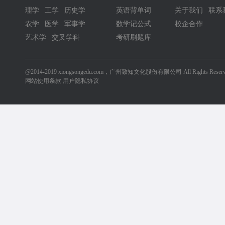
理学
工学
历史学
英语背单词
关于我们
联系
农学
医学
军事学
数学记公式
校企合作
艺术学
交叉学科
考研刷题库
@2014-2019 xiongsongedu.com，广州致知文化股份有限公司 All Rights Reserv
网站使用条款 用户隐私协议