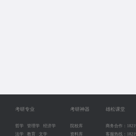
考研专业
考研神器
雄松课堂
哲学
管理学
经济学
院校库
商务合作：18219
法学
教育
文学
资料库
客服热线：18219