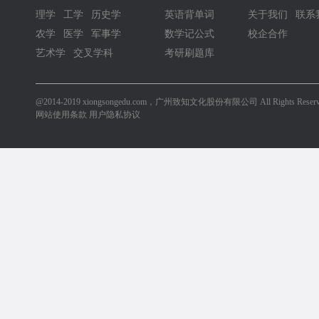
理学
工学
历史学
英语背单词
关于我们
联系
农学
医学
军事学
数学记公式
校企合作
艺术学
交叉学科
考研刷题库
@2014-2019 xiongsongedu.com，广州致知文化股份有限公司 All Rights Reserv
网站使用条款 用户隐私协议