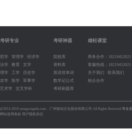
考研专业
考研神器
雄松课堂
哲学
管理学
经济学
院校库
商务合作：1821945202
法学
教育
文学
资料库
客服热线：18219452021
理学
工学
历史学
英语背单词
关于我们
联系我们
农学
医学
军事学
数学记公式
校企合作
艺术学
交叉学科
考研刷题库
@2014-2019 xiongsongedu.com，广州致知文化股份有限公司 All Rights Reserved.
粤备案
网站使用条款 用户隐私协议