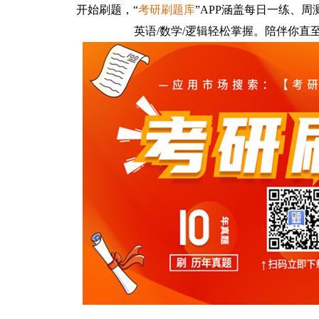
开始刷题，
“
考研刷题库
”APP涵盖每日一练、周
英语/数学/逻辑轻松掌握。
陪伴你直