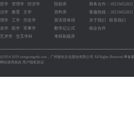
哲学
管理学
经济学
院校库
商务合作：1821945202
法学
教育
文学
资料库
客服热线：18219452021
理学
工学
历史学
英语背单词
关于我们
联系我们
农学
医学
军事学
数学记公式
校企合作
艺术学
交叉学科
考研刷题库
@2014-2019 xiongsongedu.com，广州致知文化股份有限公司 All Rights Reserved.
粤备案
网站使用条款 用户隐私协议