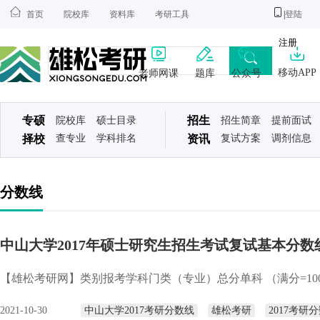
首页
院校库
资料库
考研工具
|
登陆
注册
移动APP
老师网课
题库
公众号
专硕
招生
院校库
硕士目录
招生简章
提前面试
择校
查专业
学科排名
资讯
复试方案
调剂信息
分数线
中山大学2017年硕士研究生招生考试复试基本分数
【雄松考研网】类别报考学科门类（专业）总分单科 （满分=100）单
2021-10-30
中山大学2017考研分数线
雄松考研
2017考研