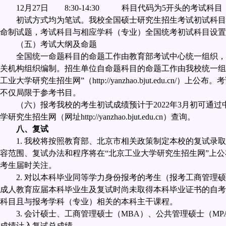
12
月
27
日
8:30-14:30
科目代码为
5
开头的考试科目
初试方式均为笔试。我校全国硕士研究生招生考试初试科目
命制试题，考试科目与相应学科（专业）全国统考初试科目设置
（五）考试大纲及命题
全国统一命题科目的命题工作由教育部考试中心统一组织，
关机构组织编制。招生单位自命题科目的命题工作由我校统一组
工业大学研究生招生网”（
http://yanzhao.bjut.edu.cn/
）上公布。考
不仅局限于参考书目。
（六）报考我校的考生初试成绩预计于
2022
年
3
月初可通过
学研究生招生网（网址
http://yanzhao.bjut.edu.cn
）查询。
八、复试
1.
我校将按照教育部、北京市相关政策制定本校的复试录取
容范围、复试办法和程序将在“北京工业大学研究生招生网”上
考生届时关注。
2.
对以本科毕业同等学力身份报考的考生（报考工商管理硕
成人教育应届本科毕业生及复试时尚未取得本科毕业证书的自考
科目且与报考学科（专业）相关的本科主干课程。
3.
会计硕士、工商管理硕士（
MBA
）、公共管理硕士（
MP
成绩计入复试总成绩。