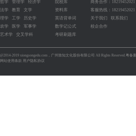
哲学
管理学
经济学
院校库
商务合作：1821945202
法学
教育
文学
资料库
客服热线：18219452021
理学
工学
历史学
英语背单词
关于我们
联系我们
农学
医学
军事学
数学记公式
校企合作
艺术学
交叉学科
考研刷题库
@2014-2019 xiongsongedu.com，广州致知文化股份有限公司 All Rights Reserved.
粤备案
网站使用条款 用户隐私协议