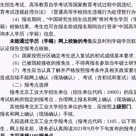
生招生考试、高等教育自学考试等国家教育考试过程中因违纪、
育考试违规处理办法》《普通高等学校招生违规行为处理暂行办
（
4
）报名期间，“中国研究生招生信息网”将对考生学历（
籍）校验结果。考生也可在报名前或报名期间自行登录“中国高
询本人学历（学籍）信息。
未能通过学历（学籍）网上校验的考生
应及时到学籍学历权
认证报告交报考点核验。
（
5
）国家按照分区确定考生进入复试的初试成绩基本要求
（
6
）已被我校接收的推免生，不得再报名参加当年硕士研
（
7
）考生应当认真了解并严格按照报考条件及相关政策要
造成后续不能网上确认（现场确认）、考试（含初试和复试）或
（二）报考点选择
报考北京工业大学招生单位（招生单位代码：
10005
）的应
考试机构所指定的报考点，办理网上报名和网上确认（现场确认
其他报考北京工业大学招生单位的考生，应按照
上级部门
、
报名和网上确认（现场确认）手续。
凡拟选择北京工业大学报考点（报考点代码：
1105
，以下简
生，网上报名前，请务必认真阅读
2021
年
9
月中下旬发布的报考
后，方可选择
1105
报考点。