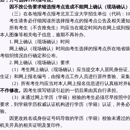
因不按公告要求错选报考点造成不能网上确认（现场确认）
（三）在各地报考点报考北京工业大学招生单位（代码：
10
考生请务必仔细阅读所选择报考点的报考点公告及相关通知
所有考生（不含推免生）均应当在规定时间内在网上或到报
本人图像等相关电子信息，逾期不再补办。
1.
网上确认（现场确认）时间
网上确认（现场确认）时间由考生选择的报考点所在地省级
考组织情况自行确定和公布。
2.
网上确认（现场确认）要求
（
1
）考生网上确认（现场确认）应当提交本人居民身份证
生证）和网上报名编号，由报考点工作人员进行原件查验、采集
（
2
）所有考生均应当对本人网上报名信息进行认真核对并
不作修改。
因考生填写错误引起的一切后果由其自行承担。
（
3
）未通过网上学历（学籍）校验的考生必须尽早按照中
要求，到学籍学历权威认证机构进行学历（学籍）认证，并务必
验。
因更改姓名或身份证号码导致的学历（学籍）校验未通过的
机关开具的相关证明及复印件。