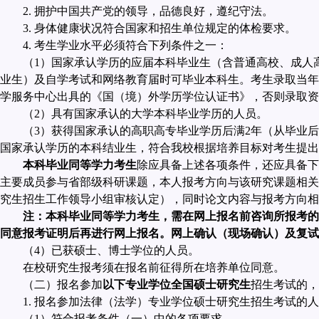
2.
拥护中国共产党的领导，品德良好，遵纪守法。
3.
身体健康状况符合国家和招生单位规定的体检要求。
4.
考生学业水平必须符合下列条件之一：
（
1
）国家承认学历的应届本科毕业生（含普通高校、成人
业生）及自学考试和网络教育届时可毕业本科生。考生录取当年
学服务中心出具的《国（境）外学历学位认证书》，否则录取资
（
2
）具有国家承认的大学本科毕业学历的人员。
（
3
）获得国家承认的高职高专毕业学历后满
2
年（从毕业后
国家承认学历的本科结业生，符合我校根据培养目标对考生提出
本科毕业同等学力考生
除应具备上述各项条件，还应具备下
主要成员参与省部级科研课题，本人报考方向与该研究课题相关
究生招生工作领导小组审核认定），同时论文内容与报考方向相
注：本科毕业同等学力考生，需在网上报名前咨询所报考的
同意报考证明后再进行网上报名。网上确认（现场确认）及复试
（
4
）已获硕士、博士学位的人员。
在校研究生报考须在报名前征得所在培养单位同意。
（二）报名参加
以下专业学位全国硕士研究生
招生考试的，
1.
报名参加法律（法学）专业学位硕士研究生招生考试的人
（
1
）符合报考条件（一）中的各项要求。