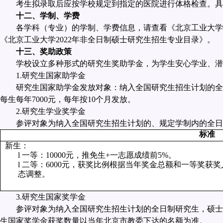
考生拟录取后应按学校规定到指定的医院进行体格检查。具
十二、学制、学费
各学科（专业）的学制、学费信息，请查看《北京工业大学
《北京工业大学
2022
年非全日制硕士研究生招生专业目录》。
十三、奖助政策
学校设立多种形式的研究生奖助学金，为学生安心学业、潜
1.
研究生国家助学金
研究生国家助学金发放对象：纳入全国研究生招生计划的全
每生每年
7000
元，每年按
10
个月发放。
2.
研究生学业奖学金
参评对象为纳入全国研究生招生计划的、规定学制内的全日
标准
新生：
l
一等：
10000
元，推免生
+
一志愿成绩前
5%
。
l
二等：
6000
元，获奖比例根据当年奖金总额和一等奖获奖
态调整。
3.
研究生国家奖学金
参评对象为纳入全国研究生招生计划的全日制研究生，硕士
生国家奖学金获奖数量以当年北京市教委下达的名额为准。