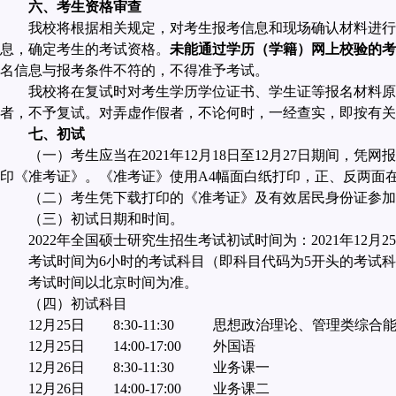
六、考生资格审查
我校将根据相关规定，对考生报考信息和现场确认材料进行
息，确定考生的考试资格。
未能通过学历（学籍）网上校验的考
名信息与报考条件不符的，不得准予考试。
我校将在复试时对考生学历学位证书、学生证等报名材料原
者，不予复试。对弄虚作假者，不论何时，一经查实，即按有关
七、初试
（一）考生应当在
2021
年
12
月
18
日至
12
月
27
日期间，凭网报
印《准考证》。《准考证》使用
A4
幅面白纸打印，正、反两面
（二）考生凭下载打印的《准考证》及有效居民身份证参加
（三）初试日期和时间。
2022
年全国硕士研究生招生考试初试时间为：
2021
年
12
月
25
考试时间为
6
小时的考试科目（即
科目代码为
5
开头的考试科
考试时间以北京时间为准。
（四）初试科目
12
月
25
日
8:30-11:30
思想政治理论、管理类综合
12
月
25
日
14:00-17:00
外国语
12
月
26
日
8:30-11:30
业务课一
12
月
26
日
14:00-17:00
业务课二