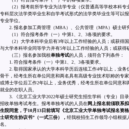
（
2
）报考前所学专业为法学专业（仅普通高等学校本科专
专科层次法学类毕业生和自学考试形式的法学类毕业生等可以报
专业学位。
2.
报名参加工商管理（
MBA
）、公共管理（
MPA
）硕士研
（
1
）符合报考条件（一）中第
1
、
2
、
3
各项的要求。
（
2
）大学本科毕业后有
3
年以上工作经验的人员；或获得国
与大学本科毕业同等学力并有
5
年以上工作经验的人员；或获得
（三）报名参加我校
单独考试
的人员，须符合下列条件：
1.
符合报考条件（一）中第
1
、
2
、
3
各项要求。
2.
取得国家承认的大学本科学历后连续工作
4
年以上，业务
骨干，经考生所在单位同意和两名具有高级专业技术职称的专家
或博士学位后工作
2
年以上，业务优秀，经考生所在单位同意和
就业的在职人员。
3.
《北京工业大学
2022
年硕士研究生招生学科（专业）目录
招收单独考试考生。报考单独考试的人员在
网上报名前须联系拟
生院同意，于
10
月
13
日前填写《北京工业大学单独考试报名资格
士研究生协议书”（一式三份），
经我校招生工作领导小组根据
名。