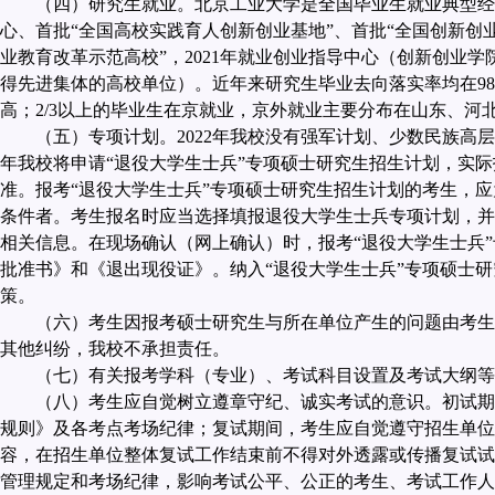
（四）研究生就业。北京工业大学是全国毕业生就业典型经
心、首批“全国高校实践育人创新创业基地”、首批“全国创新创
业教育改革示范高校”，
2021
年就业创业指导中心（创新创业学
得先进集体的高校单位）。近年来研究生毕业去向落实率均在
9
高；
2/3
以上的毕业生在京就业，京外就业主要分布在山东、河
（五）专项计划。
2022
年我校没有强军计划、少数民族高层
年我校将申请“退役大学生士兵”专项硕士研究生招生计划，实
准。报考“退役大学生士兵”专项硕士研究生招生计划的考生，
条件者。考生报名时应当选择填报退役大学生士兵专项计划，并
相关信息。在现场确认（网上确认）时，报考“退役大学生士兵
批准书》和《退出现役证》。纳入“退役大学生士兵”专项硕士
策。
（六）考生因报考硕士研究生与所在单位产生的问题由考生
其他纠纷，我校不承担责任。
（七）有关报考学科（专业）、考试科目设置及考试大纲等
（八）考生应自觉树立遵章守纪、诚实考试的意识。初试期
规则》及各考点考场纪律；复试期间，考生应自觉遵守招生单位
容，在招生单位整体复试工作结束前不得对外透露或传播复试试
管理规定和考场纪律，影响考试公平、公正的考生、考试工作人