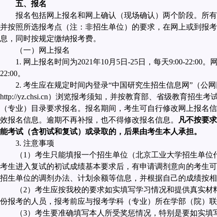
五、报名
报名包括网上报名和网上确认（现场确认）两个阶段。所有
并按照所选报考点（注：非招生单位）的要求，在网上或到报考
息，同时按规定缴纳报考费。
（一）网上报名
1.
网上报名时间为
2021
年
10
月
5
日
-25
日，每天
9:00-22:00
。
22:00
。
2.
考生应在规定时间内登录“中国研究生招生信息网”（公网
http://yz.chsi.cn
）浏览报考须知，并按教育部、省级教育招生考
（专业）目录要求报名。报名期间，考生可自行修改网上报名信
效报名信息。逾期不再补报，也不得修改报名信息。
凡不按要求
能考试（含初试和复试）或录取的，后果由考生本人承担。
3.
注意事项
（
1
）考生只能填报一个招生单位（北京工业大学招生单位
考生进入复试的初试成绩基本要求后，有申请调剂意向的考生可
招生单位的调剂办法、计划余额等信息，并根据自己的成绩按相
（
2
）考生应按我校的要求如实填写学习情况和提供真实材料
份报考的人员，报考前应与报考学科（专业）所在学部（院）联
（
3
）考生要准确填写本人所受奖惩情况，特别是要如实填