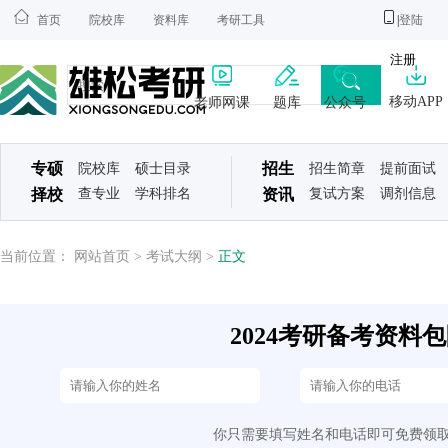
首页
院校库
资料库
考研工具
|
登陆
注册
移动APP
老师网课
题库
公众号
专硕
招生
院校库
硕士目录
招生简章
提前面试
择校
查专业
学科排名
资讯
复试方案
调剂信息
当前位置：
网站首页
>
考试大纲
>
正文
2024考研备考资料包限
你只需要填写姓名和电话即可免费领