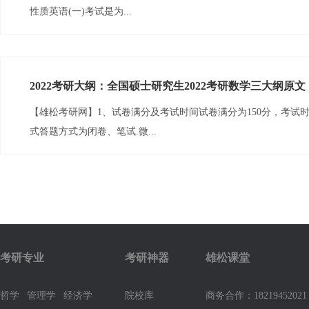
性质英语(一)考试是为...
2022考研大纲：全国硕士研究生2022考研数学三大纲原文
【雄松考研网】1、试卷满分及考试时间试卷满分为150分，考试时间
式答题方式为闭卷、笔试.微...
考研专业
考研神器
雄松课堂
哲学
管理学
经济学
院校库
商务合作：1821945202