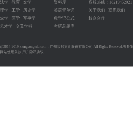
法学
教育
文学
资料库
客服热线：18219452021
理学
工学
历史学
英语背单词
关于我们
联系我们
农学
医学
军事学
数学记公式
校企合作
艺术学
交叉学科
考研刷题库
@2014-2019 xiongsongedu.com，广州致知文化股份有限公司 All Rights Reserved.
粤备案
网站使用条款 用户隐私协议